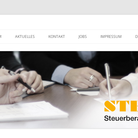
ft mbB
M
AKTUELLES
KONTAKT
JOBS
IMPRESSUM
D
MANDANTENINFO
DOWNLOADS
HE