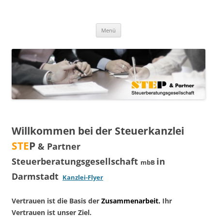
Zum
Inhalt
step-steuern.de
springen
STEP & Partner Steuerberatungsgesellschaft mbB
Menü
Willkommen bei der Steuerkanzlei
STE
P
& Partner
Steuerberatungsgesellschaft
in
mbB
Darmstadt
Kanzlei-Flyer
Vertrauen ist die Basis der
Zusammenarbeit.
Ihr
Vertrauen ist unser Ziel.