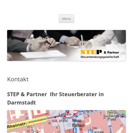
Zum
Inhalt
step-steuern.de
springen
STEP & Partner Steuerberatungsgesellschaft mbB
Menü
Kontakt
STEP & Partner Ihr Steuerberater in
Darmstadt