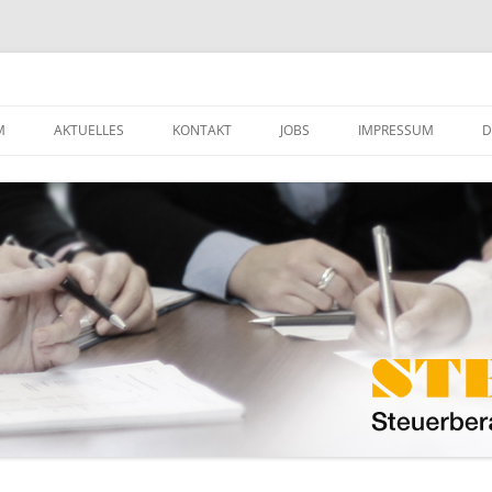
ft mbB
M
AKTUELLES
KONTAKT
JOBS
IMPRESSUM
D
MANDANTENINFO
DOWNLOADS
HE