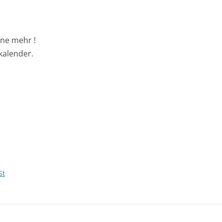
ine mehr !
kalender.
St