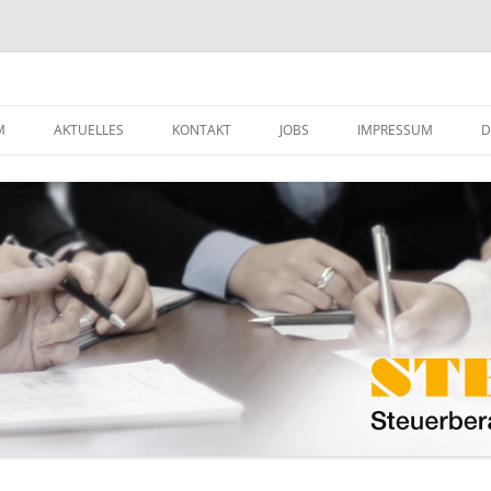
ft mbB
M
AKTUELLES
KONTAKT
JOBS
IMPRESSUM
D
MANDANTENINFO
DOWNLOADS
HE