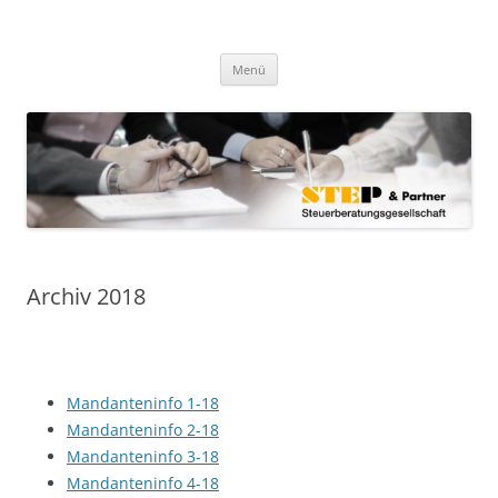
Zum
Inhalt
step-steuern.de
springen
STEP & Partner Steuerberatungsgesellschaft mbB
Menü
Archiv 2018
Mandanteninfo 1-18
Mandanteninfo 2-18
Mandanteninfo 3-18
Mandanteninfo 4-18